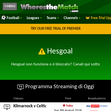
≡ MENU
Football
Leagues
Teams
Channels
Free Trial U
TRY OUR FREE TRIAL OF PREMIER
Hesgoal
Hesgoal non funziona o è bloccato? Canali qui sotto
Programma Streaming di Oggi
Fixtures
Time
Broadcaster(s)
Kilmarnock
v
Celtic
Today
Sun 9th August 2026
Sky Sports Football