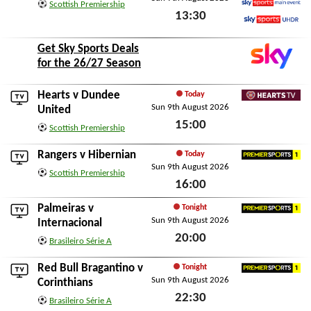
Scottish Premiership
13:30
Sky Sports Main Event
Sky Sports Ultra HDR
Sun 9th August 2026
Get Sky Sports Deals
for the 26/27 Season
Hearts
v
Dundee
Today
Sun 9th August 2026
HeartsTV
United
15:00
Scottish Premiership
Sun 9th August 2026
Rangers
v
Hibernian
Today
Sun 9th August 2026
Premier Sports 1
Scottish Premiership
16:00
Sun 9th August 2026
Palmeiras
v
Tonight
Sun 9th August 2026
Premier Sports 1
Internacional
20:00
Brasileiro Série A
Sun 9th August 2026
Red Bull Bragantino
v
Tonight
Sun 9th August 2026
Premier Sports 1
Corinthians
22:30
Brasileiro Série A