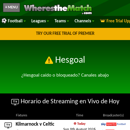
≡ MENU
Football
Leagues
Teams
Channels
Free Trial U
TRY OUR FREE TRIAL OF PREMIER
Hesgoal
¿Hesgoal caído o bloqueado? Canales abajo
Horario de Streaming en Vivo de Hoy
Fixtures
Time
Broadcaster(s)
Kilmarnock
v
Celtic
Today
Sun 9th August 2026
Sky Sports Football