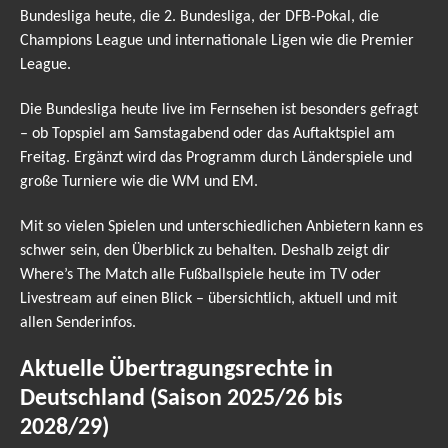
Bundesliga heute, die 2. Bundesliga, der DFB-Pokal, die
Champions League und internationale Ligen wie die Premier
League.
Die Bundesliga heute live im Fernsehen ist besonders gefragt
– ob Topspiel am Samstagabend oder das Auftaktspiel am
Freitag. Ergänzt wird das Programm durch Länderspiele und
große Turniere wie die WM und EM.
Mit so vielen Spielen und unterschiedlichen Anbietern kann es
schwer sein, den Überblick zu behalten. Deshalb zeigt dir
Where’s The Match alle Fußballspiele heute im TV oder
Livestream auf einen Blick – übersichtlich, aktuell und mit
allen Senderinfos.
Aktuelle Übertragungsrechte in
Deutschland (Saison 2025/26 bis
2028/29)