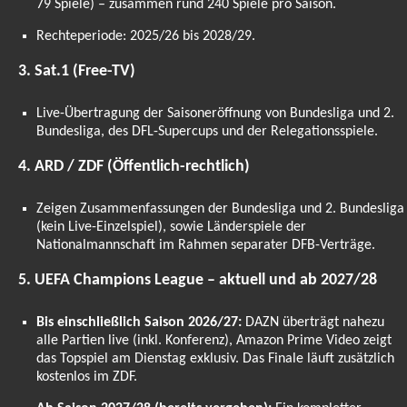
79 Spiele) – zusammen rund 240 Spiele pro Saison.
Rechteperiode: 2025/26 bis 2028/29.
3. Sat.1 (Free-TV)
Live-Übertragung der Saisoneröffnung von Bundesliga und 2.
Bundesliga, des DFL-Supercups und der Relegationsspiele.
4. ARD / ZDF (Öffentlich-rechtlich)
Zeigen Zusammenfassungen der Bundesliga und 2. Bundesliga
(kein Live-Einzelspiel), sowie Länderspiele der
Nationalmannschaft im Rahmen separater DFB-Verträge.
5. UEFA Champions League – aktuell und ab 2027/28
Bis einschließlich Saison 2026/27:
DAZN überträgt nahezu
alle Partien live (inkl. Konferenz), Amazon Prime Video zeigt
das Topspiel am Dienstag exklusiv. Das Finale läuft zusätzlich
kostenlos im ZDF.