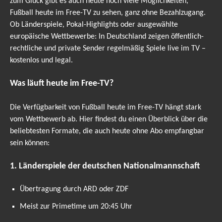
zum Glück gibt es auch heute noch viele Möglichkeiten,
Fußball heute im Free-TV zu sehen, ganz ohne Bezahlzugang.
Ob Länderspiele, Pokal-Highlights oder ausgewählte
europäische Wettbewerbe: In Deutschland zeigen öffentlich-
rechtliche und private Sender regelmäßig Spiele live im TV –
kostenlos und legal.
Was läuft heute im Free-TV?
Die Verfügbarkeit von Fußball heute im Free-TV hängt stark
vom Wettbewerb ab. Hier findest du einen Überblick über die
beliebtesten Formate, die auch heute ohne Abo empfangbar
sein können:
1. Länderspiele der deutschen Nationalmannschaft
Übertragung durch ARD oder ZDF
Meist zur Primetime um 20:45 Uhr