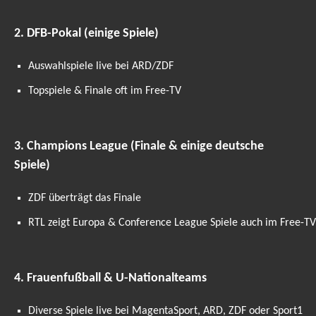
2. DFB-Pokal (einige Spiele)
Auswahlspiele live bei ARD/ZDF
Topspiele & Finale oft im Free-TV
3. Champions League (Finale & einige deutsche
Spiele)
ZDF überträgt das Finale
RTL zeigt Europa & Conference League Spiele auch im Free-TV
4. Frauenfußball & U-Nationalteams
Diverse Spiele live bei MagentaSport, ARD, ZDF oder Sport1