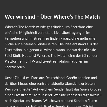
Wer wir sind – Über Where’s The Match
Where’s The Match wurde gegründet, um Sportfans eine
einfache Möglichkeit zu bieten, Live-Übertragungen im
Fernsehen und im Stream zu finden – ganz ohne mühsame
Suche auf einzelnen Senderseiten. Die Idee entstand aus der
Frustration, nie genau zu wissen, wann und wo das nächste
Spiel läuft. Heute ist Where’s The Match eine der führenden
Plattformen für TV- und Livestream-Informationen im
Sportbereich.
Unser Ziel ist es, Fans aus Deutschland, Großbritannien und
darüber hinaus eine zentrale, aktuelle Übersicht zu bieten:
Wer spielt heute? Auf welchem Sender läuft das Spiel? Gibt es
einen Livestream? Mit unserer Website kannst du tagesaktuell
nach Sportarten, Teams, Wettbewerben und Sendern filtern –
ganz egal, ob du Fußball, Rugby, Tennis, Golf oder Cricket