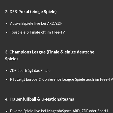
2. DFB-Pokal (einige Spiele)
Auswahlspiele live bei ARD/ZDF
Topspiele & Finale oft im Free-TV
3. Champions League (Finale & einige deutsche
Spiele)
ZDF überträgt das Finale
RTL zeigt Europa & Conference League Spiele auch im Free-TV
4. Frauenfußball & U-Nationalteams
Diverse Spiele live bei MagentaSport, ARD, ZDF oder Sport1