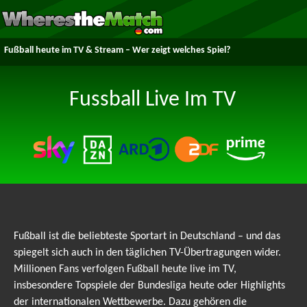
Fußball heute im TV & Stream – Wer zeigt welches Spiel?
Fussball Live Im TV
Fußball ist die beliebteste Sportart in Deutschland – und das
spiegelt sich auch in den täglichen TV-Übertragungen wider.
Millionen Fans verfolgen Fußball heute live im TV,
insbesondere Topspiele der Bundesliga heute oder Highlights
der internationalen Wettbewerbe. Dazu gehören die