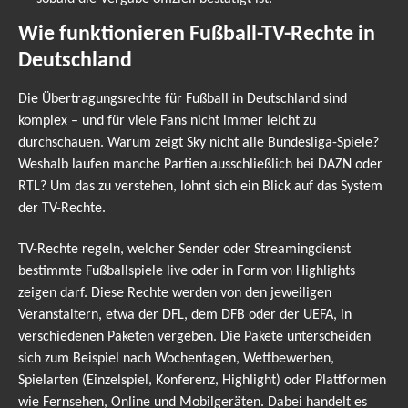
Wie funktionieren Fußball-TV-Rechte in
Deutschland
Die Übertragungsrechte für Fußball in Deutschland sind
komplex – und für viele Fans nicht immer leicht zu
durchschauen. Warum zeigt Sky nicht alle Bundesliga-Spiele?
Weshalb laufen manche Partien ausschließlich bei DAZN oder
RTL? Um das zu verstehen, lohnt sich ein Blick auf das System
der TV-Rechte.
TV-Rechte regeln, welcher Sender oder Streamingdienst
bestimmte Fußballspiele live oder in Form von Highlights
zeigen darf. Diese Rechte werden von den jeweiligen
Veranstaltern, etwa der DFL, dem DFB oder der UEFA, in
verschiedenen Paketen vergeben. Die Pakete unterscheiden
sich zum Beispiel nach Wochentagen, Wettbewerben,
Spielarten (Einzelspiel, Konferenz, Highlight) oder Plattformen
wie Fernsehen, Online und Mobilgeräten. Dabei handelt es