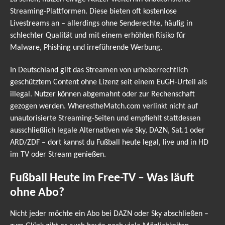
Streaming-Plattformen. Diese bieten oft kostenlose
Livestreams an – allerdings ohne Senderechte, häufig in
schlechter Qualität und mit einem erhöhten Risiko für
Malware, Phishing und irreführende Werbung.
In Deutschland gilt das Streamen von urheberrechtlich
geschütztem Content ohne Lizenz seit einem EuGH-Urteil als
illegal. Nutzer können abgemahnt oder zur Rechenschaft
gezogen werden. WherestheMatch.com verlinkt nicht auf
unautorisierte Streaming-Seiten und empfiehlt stattdessen
ausschließlich legale Alternativen wie Sky, DAZN, Sat.1 oder
ARD/ZDF – dort kannst du Fußball heute legal, live und in HD
im TV oder Stream genießen.
Fußball Heute im Free-TV – Was läuft
ohne Abo?
Nicht jeder möchte ein Abo bei DAZN oder Sky abschließen –