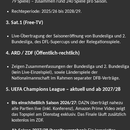
79 Spiele) – zusammen rund 240 Spiele pro Saison.
Rechteperiode: 2025/26 bis 2028/29.
3. Sat.1 (Free-TV)
Live-Übertragung der Saisoneröffnung von Bundesliga und 2.
Bundesliga, des DFL-Supercups und der Relegationsspiele.
4. ARD / ZDF (Öffentlich-rechtlich)
Zeigen Zusammenfassungen der Bundesliga und 2. Bundesliga
(kein Live-Einzelspiel), sowie Länderspiele der
Nationalmannschaft im Rahmen separater DFB-Verträge.
5. UEFA Champions League – aktuell und ab 2027/28
Bis einschließlich Saison 2026/27:
DAZN überträgt nahezu
alle Partien live (inkl. Konferenz), Amazon Prime Video zeigt
das Topspiel am Dienstag exklusiv. Das Finale läuft zusätzlich
kostenlos im ZDF.