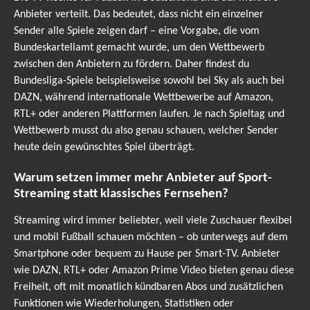
Anbieter verteilt. Das bedeutet, dass nicht ein einzelner
Sender alle Spiele zeigen darf – eine Vorgabe, die vom
Bundeskartellamt gemacht wurde, um den Wettbewerb
zwischen den Anbietern zu fördern. Daher findest du
Bundesliga-Spiele beispielsweise sowohl bei Sky als auch bei
DAZN, während internationale Wettbewerbe auf Amazon,
RTL+ oder anderen Plattformen laufen. Je nach Spieltag und
Wettbewerb musst du also genau schauen, welcher Sender
heute dein gewünschtes Spiel überträgt.
Warum setzen immer mehr Anbieter auf Sport-
Streaming statt klassisches Fernsehen?
Streaming wird immer beliebter, weil viele Zuschauer flexibel
und mobil Fußball schauen möchten – ob unterwegs auf dem
Smartphone oder bequem zu Hause per Smart-TV. Anbieter
wie DAZN, RTL+ oder Amazon Prime Video bieten genau diese
Freiheit, oft mit monatlich kündbaren Abos und zusätzlichen
Funktionen wie Wiederholungen, Statistiken oder