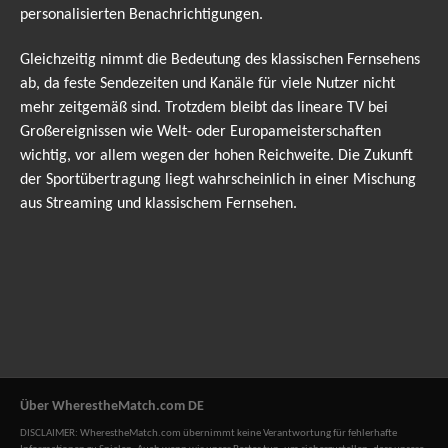
personalisierten Benachrichtigungen.
Gleichzeitig nimmt die Bedeutung des klassischen Fernsehens
ab, da feste Sendezeiten und Kanäle für viele Nutzer nicht
mehr zeitgemäß sind. Trotzdem bleibt das lineare TV bei
Großereignissen wie Welt- oder Europameisterschaften
wichtig, vor allem wegen der hohen Reichweite. Die Zukunft
der Sportübertragung liegt wahrscheinlich in einer Mischung
aus Streaming und klassischem Fernsehen.
Über WherestheMatch.com DE
DISCLAIMER: WherestheMatch.com übernimmt keine Verantwortung für fehlerhafte