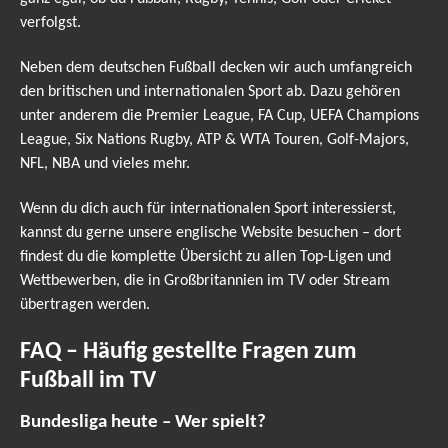
verfolgst.
Neben dem deutschen Fußball decken wir auch umfangreich
den britischen und internationalen Sport ab. Dazu gehören
unter anderem die Premier League, FA Cup, UEFA Champions
League, Six Nations Rugby, ATP & WTA Touren, Golf-Majors,
NFL, NBA und vieles mehr.
Wenn du dich auch für internationalen Sport interessierst,
kannst du gerne unsere englische Website besuchen – dort
findest du die komplette Übersicht zu allen Top-Ligen und
Wettbewerben, die in Großbritannien im TV oder Stream
übertragen werden.
FAQ – Häufig gestellte Fragen zum
Fußball im TV
Bundesliga heute – Wer spielt?