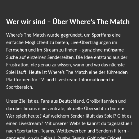
Wer wir sind – Über Where’s The Match
Where’s The Match wurde gegründet, um Sportfans eine
einfache Möglichkeit zu bieten, Live-Übertragungen im
Fernsehen und im Stream zu finden – ganz ohne mühsame
Suche auf einzelnen Senderseiten. Die Idee entstand aus der
Frustration, nie genau zu wissen, wann und wo das nächste
Spiel läuft. Heute ist Where’s The Match eine der führenden
Plattformen für TV- und Livestream-Informationen im
Sportbereich.
Unser Ziel ist es, Fans aus Deutschland, Großbritannien und
darüber hinaus eine zentrale, aktuelle Übersicht zu bieten:
Wer spielt heute? Auf welchem Sender läuft das Spiel? Gibt es
einen Livestream? Mit unserer Website kannst du tagesaktuell
nach Sportarten, Teams, Wettbewerben und Sendern filtern –
ganz egal, ob du Fußball, Rugby, Tennis, Golf oder Cricket