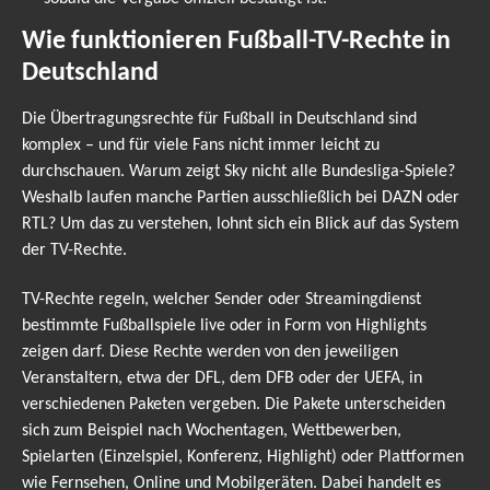
Wie funktionieren Fußball-TV-Rechte in
Deutschland
Die Übertragungsrechte für Fußball in Deutschland sind
komplex – und für viele Fans nicht immer leicht zu
durchschauen. Warum zeigt Sky nicht alle Bundesliga-Spiele?
Weshalb laufen manche Partien ausschließlich bei DAZN oder
RTL? Um das zu verstehen, lohnt sich ein Blick auf das System
der TV-Rechte.
TV-Rechte regeln, welcher Sender oder Streamingdienst
bestimmte Fußballspiele live oder in Form von Highlights
zeigen darf. Diese Rechte werden von den jeweiligen
Veranstaltern, etwa der DFL, dem DFB oder der UEFA, in
verschiedenen Paketen vergeben. Die Pakete unterscheiden
sich zum Beispiel nach Wochentagen, Wettbewerben,
Spielarten (Einzelspiel, Konferenz, Highlight) oder Plattformen
wie Fernsehen, Online und Mobilgeräten. Dabei handelt es