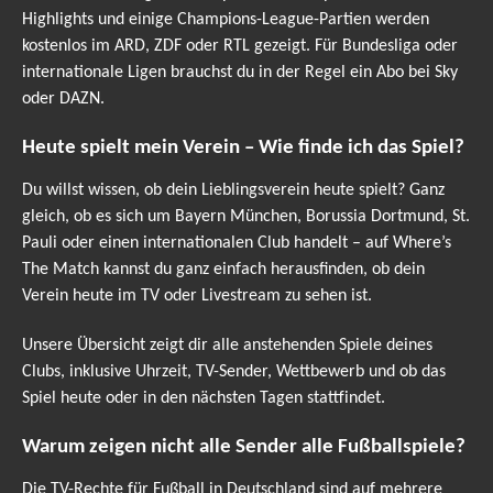
Highlights und einige Champions-League-Partien werden
kostenlos im ARD, ZDF oder RTL gezeigt. Für Bundesliga oder
internationale Ligen brauchst du in der Regel ein Abo bei Sky
oder DAZN.
Heute spielt mein Verein – Wie finde ich das Spiel?
Du willst wissen, ob dein Lieblingsverein heute spielt? Ganz
gleich, ob es sich um Bayern München, Borussia Dortmund, St.
Pauli oder einen internationalen Club handelt – auf Where’s
The Match kannst du ganz einfach herausfinden, ob dein
Verein heute im TV oder Livestream zu sehen ist.
Unsere Übersicht zeigt dir alle anstehenden Spiele deines
Clubs, inklusive Uhrzeit, TV-Sender, Wettbewerb und ob das
Spiel heute oder in den nächsten Tagen stattfindet.
Warum zeigen nicht alle Sender alle Fußballspiele?
Die TV-Rechte für Fußball in Deutschland sind auf mehrere