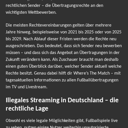
rechtlichen Sender – die Übertragungsrechte an den
wichtigsten Wettbewerben.
Die meisten Rechtevereinbarungen gelten über mehrere
Jahre hinweg, beispielsweise von 2021 bis 2025 oder von 2025
bis 2029. Nach Ablauf dieser Fristen werden die Rechte neu
ausgeschrieben. Das bedeutet, dass sich Sender neu bewerben
müssen – und dass sich das Angebot an Übertragungen in der
Zukunft verändern kann. Als Zuschauer braucht man deshalb
einen guten Überblick darüber, welcher Sender aktuell welche
Rechte besitzt. Genau dabei hilft dir Where’s The Match – mit
tagesaktuellen Informationen zu allen Fußballübertragungen
im TV und Livestream.
Illegales Streaming in Deutschland – die
rechtliche Lage
Obwohl es viele legale Möglichkeiten gibt, Fußballspiele live
zu sehen, nutzen einige Nutzer weiterhin unautorisierte