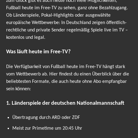
zum Glück gibt es auch heute noch viele Möglichkeiten,
Fußball heute im Free-TV zu sehen, ganz ohne Bezahlzugang.
Ob Länderspiele, Pokal-Highlights oder ausgewählte
europäische Wettbewerbe: In Deutschland zeigen öffentlich-
rechtliche und private Sender regelmäßig Spiele live im TV –
kostenlos und legal.
Was läuft heute im Free-TV?
Die Verfügbarkeit von Fußball heute im Free-TV hängt stark
vom Wettbewerb ab. Hier findest du einen Überblick über die
beliebtesten Formate, die auch heute ohne Abo empfangbar
sein können:
1. Länderspiele der deutschen Nationalmannschaft
Übertragung durch ARD oder ZDF
Meist zur Primetime um 20:45 Uhr