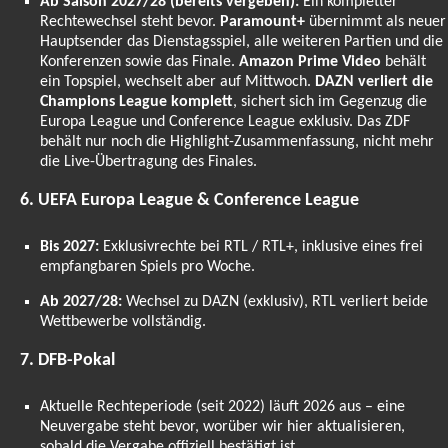
Ab Saison 2027/28 (bereits vergeben):
Ein kompletter
Rechtewechsel steht bevor.
Paramount+
übernimmt als neuer
Hauptsender das Dienstagsspiel, alle weiteren Partien und die
Konferenzen sowie das Finale.
Amazon Prime Video
behält
ein Topspiel, wechselt aber auf Mittwoch.
DAZN verliert die
Champions League komplett
, sichert sich im Gegenzug die
Europa League und Conference League exklusiv. Das ZDF
behält nur noch die Highlight-Zusammenfassung, nicht mehr
die Live-Übertragung des Finales.
6. UEFA Europa League & Conference League
Bis 2027:
Exklusivrechte bei RTL / RTL+, inklusive eines frei
empfangbaren Spiels pro Woche.
Ab 2027/28:
Wechsel zu DAZN (exklusiv), RTL verliert beide
Wettbewerbe vollständig.
7. DFB-Pokal
Aktuelle Rechteperiode (seit 2022) läuft 2026 aus – eine
Neuvergabe steht bevor, worüber wir hier aktualisieren,
sobald die Vergabe offiziell bestätigt ist.