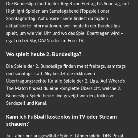
Die Bundesliga läuft in der Regel von Freitag bis Sonntag, mit
Highlight-Spielen am Samstagabend (Topspiel) oder
Sonntagmittag. Auf unserer Seite findest du täglich
aktualisierte Informationen, wer heute in der Bundesliga
spielt, um wie viel Uhr und wo das Spiel übertragen wird –
egal ob bei Sky, DAZN oder im Free-TV.
Wo spielt heute 2. Bundesliga?
Die Spiele der 2. Bundesliga finden meist freitags, samstags
und sonntags statt. Sky besitzt die exklusiven
Übertragungsrechte für alle Spiele der 2. Liga. Auf Where’s
The Match findest du eine komplette Übersicht, welche 2.
Bundesliga-Spiele heute live gezeigt werden, inklusive
Sendezeit und Kanal.
Kann ich Fußball kostenlos im TV oder Stream
schauen?
Ja – aber nur ausgewählte Spiele! Länderspiele, DFB-Pokal-