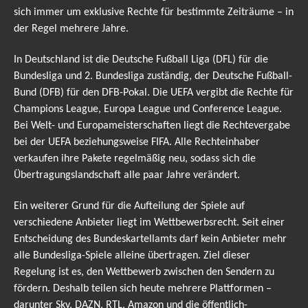
sich immer um exklusive Rechte für bestimmte Zeiträume – in
der Regel mehrere Jahre.
In Deutschland ist die Deutsche Fußball Liga (DFL) für die
Bundesliga und 2. Bundesliga zuständig, der Deutsche Fußball-
Bund (DFB) für den DFB-Pokal. Die UEFA vergibt die Rechte für
Champions League, Europa League und Conference League.
Bei Welt- und Europameisterschaften liegt die Rechtevergabe
bei der UEFA beziehungsweise FIFA. Alle Rechteinhaber
verkaufen ihre Pakete regelmäßig neu, sodass sich die
Übertragungslandschaft alle paar Jahre verändert.
Ein weiterer Grund für die Aufteilung der Spiele auf
verschiedene Anbieter liegt im Wettbewerbsrecht. Seit einer
Entscheidung des Bundeskartellamts darf kein Anbieter mehr
alle Bundesliga-Spiele alleine übertragen. Ziel dieser
Regelung ist es, den Wettbewerb zwischen den Sendern zu
fördern. Deshalb teilen sich heute mehrere Plattformen –
darunter Sky, DAZN, RTL, Amazon und die öffentlich-