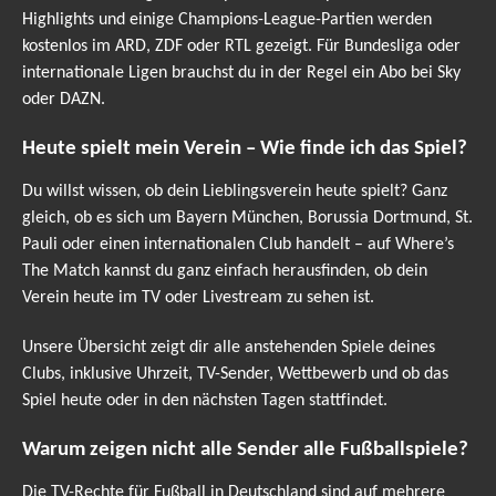
Highlights und einige Champions-League-Partien werden
kostenlos im ARD, ZDF oder RTL gezeigt. Für Bundesliga oder
internationale Ligen brauchst du in der Regel ein Abo bei Sky
oder DAZN.
Heute spielt mein Verein – Wie finde ich das Spiel?
Du willst wissen, ob dein Lieblingsverein heute spielt? Ganz
gleich, ob es sich um Bayern München, Borussia Dortmund, St.
Pauli oder einen internationalen Club handelt – auf Where’s
The Match kannst du ganz einfach herausfinden, ob dein
Verein heute im TV oder Livestream zu sehen ist.
Unsere Übersicht zeigt dir alle anstehenden Spiele deines
Clubs, inklusive Uhrzeit, TV-Sender, Wettbewerb und ob das
Spiel heute oder in den nächsten Tagen stattfindet.
Warum zeigen nicht alle Sender alle Fußballspiele?
Die TV-Rechte für Fußball in Deutschland sind auf mehrere