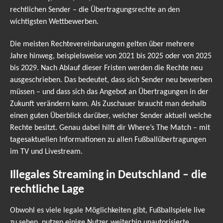
rechtlichen Sender – die Übertragungsrechte an den
wichtigsten Wettbewerben.
Die meisten Rechtevereinbarungen gelten über mehrere
Jahre hinweg, beispielsweise von 2021 bis 2025 oder von 2025
bis 2029. Nach Ablauf dieser Fristen werden die Rechte neu
ausgeschrieben. Das bedeutet, dass sich Sender neu bewerben
müssen – und dass sich das Angebot an Übertragungen in der
Zukunft verändern kann. Als Zuschauer braucht man deshalb
einen guten Überblick darüber, welcher Sender aktuell welche
Rechte besitzt. Genau dabei hilft dir Where’s The Match – mit
tagesaktuellen Informationen zu allen Fußballübertragungen
im TV und Livestream.
Illegales Streaming in Deutschland – die
rechtliche Lage
Obwohl es viele legale Möglichkeiten gibt, Fußballspiele live
zu sehen, nutzen einige Nutzer weiterhin unautorisierte