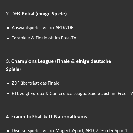
2. DFB-Pokal (einige Spiele)
Auswahlspiele live bei ARD/ZDF
Topspiele & Finale oft im Free-TV
3. Champions League (Finale & einige deutsche
Spiele)
ZDF überträgt das Finale
RTL zeigt Europa & Conference League Spiele auch im Free-TV
4. Frauenfußball & U-Nationalteams
Diverse Spiele live bei MagentaSport, ARD, ZDF oder Sport1