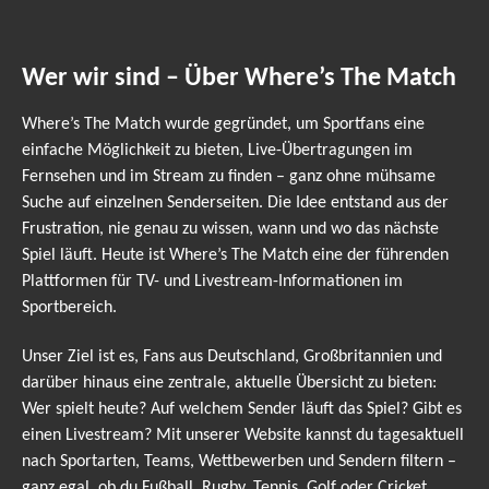
Wer wir sind – Über Where’s The Match
Where’s The Match wurde gegründet, um Sportfans eine
einfache Möglichkeit zu bieten, Live-Übertragungen im
Fernsehen und im Stream zu finden – ganz ohne mühsame
Suche auf einzelnen Senderseiten. Die Idee entstand aus der
Frustration, nie genau zu wissen, wann und wo das nächste
Spiel läuft. Heute ist Where’s The Match eine der führenden
Plattformen für TV- und Livestream-Informationen im
Sportbereich.
Unser Ziel ist es, Fans aus Deutschland, Großbritannien und
darüber hinaus eine zentrale, aktuelle Übersicht zu bieten:
Wer spielt heute? Auf welchem Sender läuft das Spiel? Gibt es
einen Livestream? Mit unserer Website kannst du tagesaktuell
nach Sportarten, Teams, Wettbewerben und Sendern filtern –
ganz egal, ob du Fußball, Rugby, Tennis, Golf oder Cricket