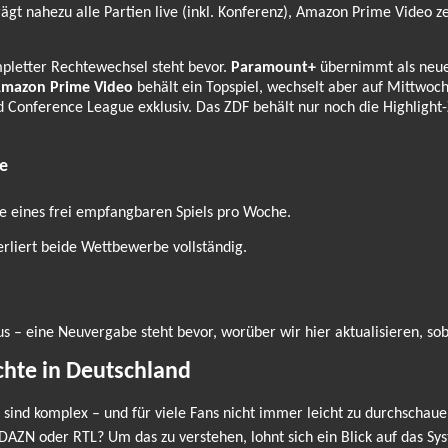
gt nahezu alle Partien live (inkl. Konferenz), Amazon Prime Video zei
pletter Rechtewechsel steht bevor.
Paramount+
übernimmt als neuer
mazon Prime Video
behält ein Topspiel, wechselt aber auf Mittwoc
d Conference League exklusiv. Das ZDF behält nur noch die Highligh
e
ve eines frei empfangbaren Spiels pro Woche.
rliert beide Wettbewerbe vollständig.
s – eine Neuvergabe steht bevor, worüber wir hier aktualisieren, sobal
chte in Deutschland
sind komplex – und für viele Fans nicht immer leicht zu durchschaue
DAZN oder RTL? Um das zu verstehen, lohnt sich ein Blick auf das Sy