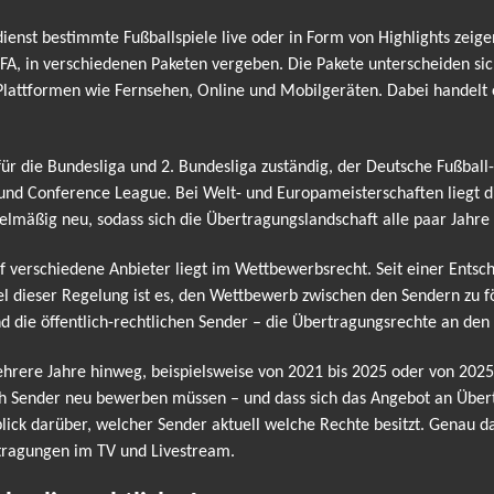
enst bestimmte Fußballspiele live oder in Form von Highlights zeige
FA, in verschiedenen Paketen vergeben. Die Pakete unterscheiden s
er Plattformen wie Fernsehen, Online und Mobilgeräten. Dabei handel
 für die Bundesliga und 2. Bundesliga zuständig, der Deutsche Fußbal
und Conference League. Bei Welt- und Europameisterschaften liegt 
elmäßig neu, sodass sich die Übertragungslandschaft alle paar Jahre
uf verschiedene Anbieter liegt im Wettbewerbsrecht. Seit einer Ents
iel dieser Regelung ist es, den Wettbewerb zwischen den Sendern zu f
d die öffentlich-rechtlichen Sender – die Übertragungsrechte an de
rere Jahre hinweg, beispielsweise von 2021 bis 2025 oder von 2025 
ch Sender neu bewerben müssen – und dass sich das Angebot an Übert
ck darüber, welcher Sender aktuell welche Rechte besitzt. Genau da
rtragungen im TV und Livestream.