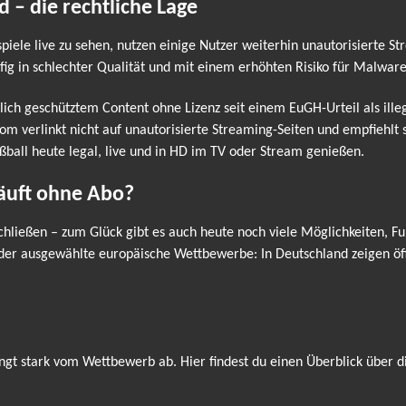
d – die rechtliche Lage
spiele live zu sehen, nutzen einige Nutzer weiterhin unautorisierte S
fig in schlechter Qualität und mit einem erhöhten Risiko für Malwar
lich geschütztem Content ohne Lizenz seit einem EuGH-Urteil als ill
erlinkt nicht auf unautorisierte Streaming-Seiten und empfiehlt st
ßball heute legal, live und in HD im TV oder Stream genießen.
läuft ohne Abo?
hließen – zum Glück gibt es auch heute noch viele Möglichkeiten, Fu
oder ausgewählte europäische Wettbewerbe: In Deutschland zeigen öff
ngt stark vom Wettbewerb ab. Hier findest du einen Überblick über d