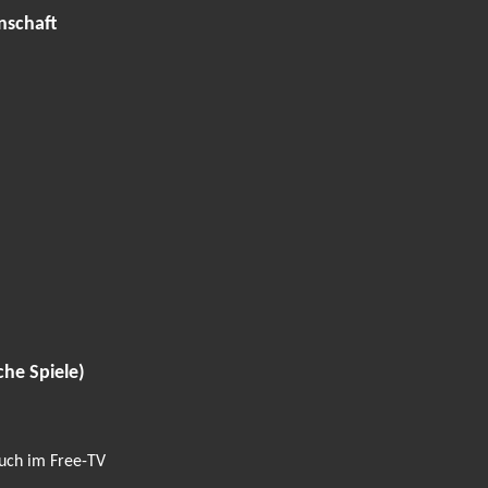
nschaft
che Spiele)
auch im Free-TV