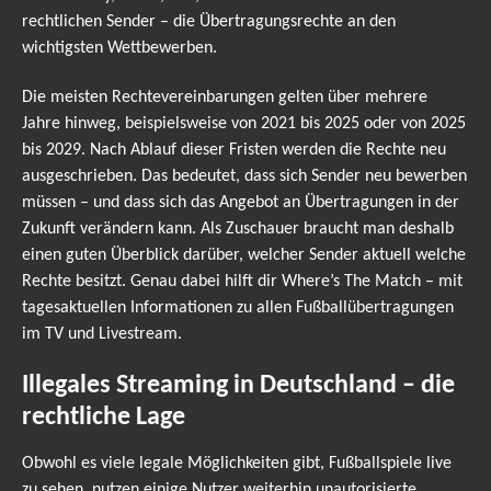
rechtlichen Sender – die Übertragungsrechte an den
wichtigsten Wettbewerben.
Die meisten Rechtevereinbarungen gelten über mehrere
Jahre hinweg, beispielsweise von 2021 bis 2025 oder von 2025
bis 2029. Nach Ablauf dieser Fristen werden die Rechte neu
ausgeschrieben. Das bedeutet, dass sich Sender neu bewerben
müssen – und dass sich das Angebot an Übertragungen in der
Zukunft verändern kann. Als Zuschauer braucht man deshalb
einen guten Überblick darüber, welcher Sender aktuell welche
Rechte besitzt. Genau dabei hilft dir Where’s The Match – mit
tagesaktuellen Informationen zu allen Fußballübertragungen
im TV und Livestream.
Illegales Streaming in Deutschland – die
rechtliche Lage
Obwohl es viele legale Möglichkeiten gibt, Fußballspiele live
zu sehen, nutzen einige Nutzer weiterhin unautorisierte