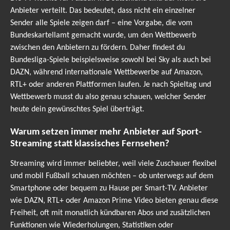
Anbieter verteilt. Das bedeutet, dass nicht ein einzelner
Sender alle Spiele zeigen darf – eine Vorgabe, die vom
Bundeskartellamt gemacht wurde, um den Wettbewerb
zwischen den Anbietern zu fördern. Daher findest du
Bundesliga-Spiele beispielsweise sowohl bei Sky als auch bei
DAZN, während internationale Wettbewerbe auf Amazon,
RTL+ oder anderen Plattformen laufen. Je nach Spieltag und
Wettbewerb musst du also genau schauen, welcher Sender
heute dein gewünschtes Spiel überträgt.
Warum setzen immer mehr Anbieter auf Sport-
Streaming statt klassisches Fernsehen?
Streaming wird immer beliebter, weil viele Zuschauer flexibel
und mobil Fußball schauen möchten – ob unterwegs auf dem
Smartphone oder bequem zu Hause per Smart-TV. Anbieter
wie DAZN, RTL+ oder Amazon Prime Video bieten genau diese
Freiheit, oft mit monatlich kündbaren Abos und zusätzlichen
Funktionen wie Wiederholungen, Statistiken oder