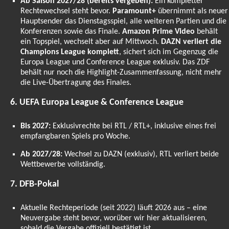
Ab Saison 2027/28 (bereits vergeben):
Ein kompletter
Rechtewechsel steht bevor.
Paramount+
übernimmt als neuer
Hauptsender das Dienstagsspiel, alle weiteren Partien und die
Konferenzen sowie das Finale.
Amazon Prime Video
behält
ein Topspiel, wechselt aber auf Mittwoch.
DAZN verliert die
Champions League komplett
, sichert sich im Gegenzug die
Europa League und Conference League exklusiv. Das ZDF
behält nur noch die Highlight-Zusammenfassung, nicht mehr
die Live-Übertragung des Finales.
6. UEFA Europa League & Conference League
Bis 2027:
Exklusivrechte bei RTL / RTL+, inklusive eines frei
empfangbaren Spiels pro Woche.
Ab 2027/28:
Wechsel zu DAZN (exklusiv), RTL verliert beide
Wettbewerbe vollständig.
7. DFB-Pokal
Aktuelle Rechteperiode (seit 2022) läuft 2026 aus – eine
Neuvergabe steht bevor, worüber wir hier aktualisieren,
sobald die Vergabe offiziell bestätigt ist.