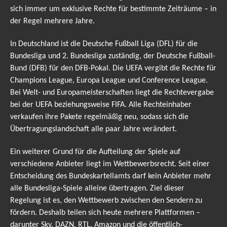
sich immer um exklusive Rechte für bestimmte Zeiträume – in
der Regel mehrere Jahre.
In Deutschland ist die Deutsche Fußball Liga (DFL) für die
Bundesliga und 2. Bundesliga zuständig, der Deutsche Fußball-
Bund (DFB) für den DFB-Pokal. Die UEFA vergibt die Rechte für
Champions League, Europa League und Conference League.
Bei Welt- und Europameisterschaften liegt die Rechtevergabe
bei der UEFA beziehungsweise FIFA. Alle Rechteinhaber
verkaufen ihre Pakete regelmäßig neu, sodass sich die
Übertragungslandschaft alle paar Jahre verändert.
Ein weiterer Grund für die Aufteilung der Spiele auf
verschiedene Anbieter liegt im Wettbewerbsrecht. Seit einer
Entscheidung des Bundeskartellamts darf kein Anbieter mehr
alle Bundesliga-Spiele alleine übertragen. Ziel dieser
Regelung ist es, den Wettbewerb zwischen den Sendern zu
fördern. Deshalb teilen sich heute mehrere Plattformen –
darunter Sky, DAZN, RTL, Amazon und die öffentlich-