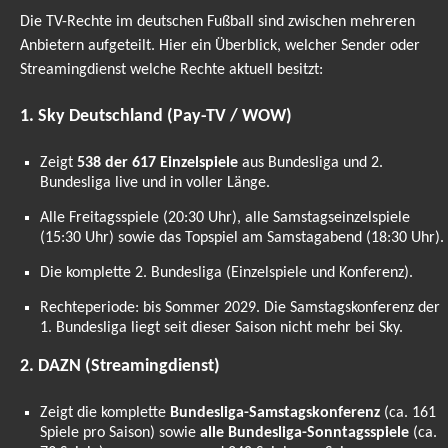
Die TV-Rechte im deutschen Fußball sind zwischen mehreren
Anbietern aufgeteilt. Hier ein Überblick, welcher Sender oder
Streamingdienst welche Rechte aktuell besitzt:
1. Sky Deutschland (Pay-TV / WOW)
Zeigt
538 der 617 Einzelspiele
aus Bundesliga und 2.
Bundesliga live und in voller Länge.
Alle Freitagsspiele (20:30 Uhr), alle Samstagseinzelspiele
(15:30 Uhr) sowie das Topspiel am Samstagabend (18:30 Uhr).
Die komplette 2. Bundesliga (Einzelspiele und Konferenz).
Rechteperiode: bis Sommer 2029. Die Samstagskonferenz der
1. Bundesliga liegt seit dieser Saison nicht mehr bei Sky.
2. DAZN (Streamingdienst)
Zeigt die komplette
Bundesliga-Samstagskonferenz
(ca. 161
Spiele pro Saison) sowie
alle Bundesliga-Sonntagsspiele
(ca.