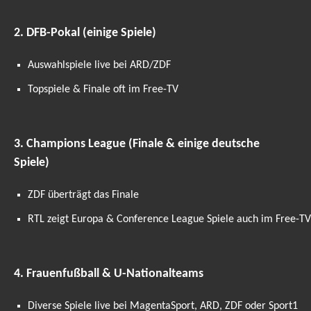
2. DFB-Pokal (einige Spiele)
Auswahlspiele live bei ARD/ZDF
Topspiele & Finale oft im Free-TV
3. Champions League (Finale & einige deutsche
Spiele)
ZDF überträgt das Finale
RTL zeigt Europa & Conference League Spiele auch im Free-TV
4. Frauenfußball & U-Nationalteams
Diverse Spiele live bei MagentaSport, ARD, ZDF oder Sport1