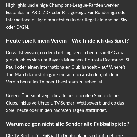
Highlights und einige Champions-League-Partien werden
kostenlos im ARD, ZDF oder RTL gezeigt. Für Bundesliga oder
internationale Ligen brauchst du in der Regel ein Abo bei Sky
oder DAZN.
Heute spielt mein Verein – Wie finde ich das Spiel?
Du willst wissen, ob dein Lieblingsverein heute spielt? Ganz
gleich, ob es sich um Bayern München, Borussia Dortmund, St.
Pauli oder einen internationalen Club handelt – auf Where’s
The Match kannst du ganz einfach herausfinden, ob dein
Verein heute im TV oder Livestream zu sehen ist.
Unsere Übersicht zeigt dir alle anstehenden Spiele deines
Clubs, inklusive Uhrzeit, TV-Sender, Wettbewerb und ob das
Spiel heute oder in den nächsten Tagen stattfindet.
Warum zeigen nicht alle Sender alle Fußballspiele?
Die TV-Rechte für Fußball in Deutschland sind auf mehrere