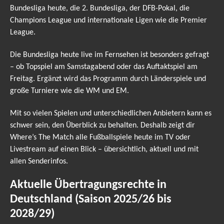
Bundesliga heute, die 2. Bundesliga, der DFB-Pokal, die
Champions League und internationale Ligen wie die Premier
League.
Die Bundesliga heute live im Fernsehen ist besonders gefragt
– ob Topspiel am Samstagabend oder das Auftaktspiel am
Freitag. Ergänzt wird das Programm durch Länderspiele und
große Turniere wie die WM und EM.
Mit so vielen Spielen und unterschiedlichen Anbietern kann es
schwer sein, den Überblick zu behalten. Deshalb zeigt dir
Where’s The Match alle Fußballspiele heute im TV oder
Livestream auf einen Blick – übersichtlich, aktuell und mit
allen Senderinfos.
Aktuelle Übertragungsrechte in
Deutschland (Saison 2025/26 bis
2028/29)