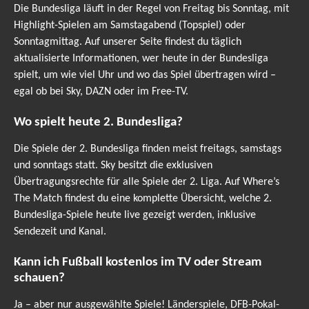
Die Bundesliga läuft in der Regel von Freitag bis Sonntag, mit
Highlight-Spielen am Samstagabend (Topspiel) oder
Sonntagmittag. Auf unserer Seite findest du täglich
aktualisierte Informationen, wer heute in der Bundesliga
spielt, um wie viel Uhr und wo das Spiel übertragen wird –
egal ob bei Sky, DAZN oder im Free-TV.
Wo spielt heute 2. Bundesliga?
Die Spiele der 2. Bundesliga finden meist freitags, samstags
und sonntags statt. Sky besitzt die exklusiven
Übertragungsrechte für alle Spiele der 2. Liga. Auf Where’s
The Match findest du eine komplette Übersicht, welche 2.
Bundesliga-Spiele heute live gezeigt werden, inklusive
Sendezeit und Kanal.
Kann ich Fußball kostenlos im TV oder Stream
schauen?
Ja – aber nur ausgewählte Spiele! Länderspiele, DFB-Pokal-