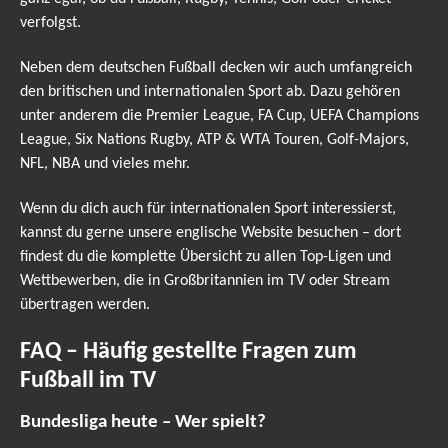
verfolgst.
Neben dem deutschen Fußball decken wir auch umfangreich
den britischen und internationalen Sport ab. Dazu gehören
unter anderem die Premier League, FA Cup, UEFA Champions
League, Six Nations Rugby, ATP & WTA Touren, Golf-Majors,
NFL, NBA und vieles mehr.
Wenn du dich auch für internationalen Sport interessierst,
kannst du gerne unsere englische Website besuchen – dort
findest du die komplette Übersicht zu allen Top-Ligen und
Wettbewerben, die in Großbritannien im TV oder Stream
übertragen werden.
FAQ – Häufig gestellte Fragen zum
Fußball im TV
Bundesliga heute – Wer spielt?