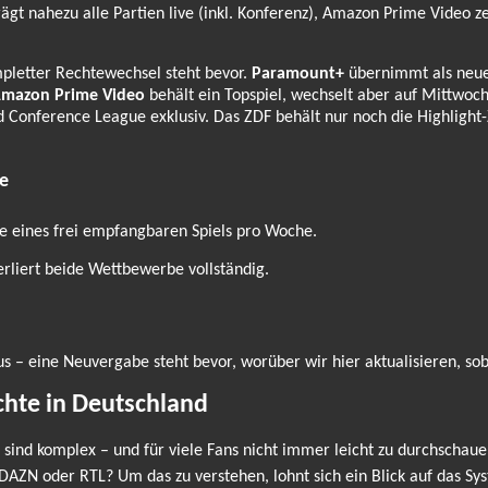
gt nahezu alle Partien live (inkl. Konferenz), Amazon Prime Video zei
pletter Rechtewechsel steht bevor.
Paramount+
übernimmt als neuer
mazon Prime Video
behält ein Topspiel, wechselt aber auf Mittwoc
d Conference League exklusiv. Das ZDF behält nur noch die Highligh
e
ve eines frei empfangbaren Spiels pro Woche.
rliert beide Wettbewerbe vollständig.
s – eine Neuvergabe steht bevor, worüber wir hier aktualisieren, sobal
chte in Deutschland
sind komplex – und für viele Fans nicht immer leicht zu durchschaue
DAZN oder RTL? Um das zu verstehen, lohnt sich ein Blick auf das Sy