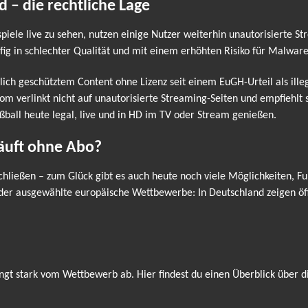
d – die rechtliche Lage
spiele live zu sehen, nutzen einige Nutzer weiterhin unautorisierte S
fig in schlechter Qualität und mit einem erhöhten Risiko für Malwar
lich geschütztem Content ohne Lizenz seit einem EuGH-Urteil als ill
erlinkt nicht auf unautorisierte Streaming-Seiten und empfiehlt st
ßball heute legal, live und in HD im TV oder Stream genießen.
läuft ohne Abo?
hließen – zum Glück gibt es auch heute noch viele Möglichkeiten, Fu
oder ausgewählte europäische Wettbewerbe: In Deutschland zeigen öff
ngt stark vom Wettbewerb ab. Hier findest du einen Überblick über d