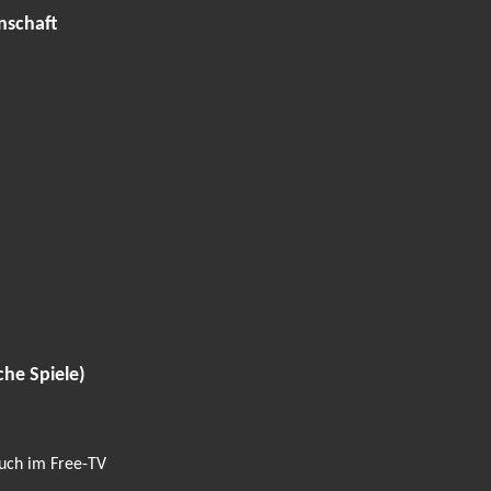
nschaft
che Spiele)
auch im Free-TV