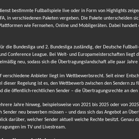
enst bestimmte Fußballspiele live oder in Form von Highlights zeige
FA, in verschiedenen Paketen vergeben. Die Pakete unterscheiden s
er Plattformen wie Fernsehen, Online und Mobilgeräten. Dabei handel
 für die Bundesliga und 2. Bundesliga zuständig, der Deutsche Fußbal
und Conference League. Bei Welt- und Europameisterschaften liegt 
elmäßig neu, sodass sich die Übertragungslandschaft alle paar Jahre
uf verschiedene Anbieter liegt im Wettbewerbsrecht. Seit einer Ents
iel dieser Regelung ist es, den Wettbewerb zwischen den Sendern zu f
d die öffentlich-rechtlichen Sender – die Übertragungsrechte an de
rere Jahre hinweg, beispielsweise von 2021 bis 2025 oder von 2025 
ch Sender neu bewerben müssen – und dass sich das Angebot an Übert
ck darüber, welcher Sender aktuell welche Rechte besitzt. Genau da
rtragungen im TV und Livestream.