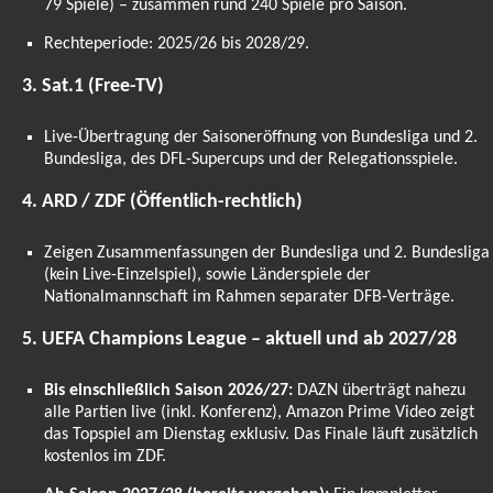
79 Spiele) – zusammen rund 240 Spiele pro Saison.
Rechteperiode: 2025/26 bis 2028/29.
3. Sat.1 (Free-TV)
Live-Übertragung der Saisoneröffnung von Bundesliga und 2.
Bundesliga, des DFL-Supercups und der Relegationsspiele.
4. ARD / ZDF (Öffentlich-rechtlich)
Zeigen Zusammenfassungen der Bundesliga und 2. Bundesliga
(kein Live-Einzelspiel), sowie Länderspiele der
Nationalmannschaft im Rahmen separater DFB-Verträge.
5. UEFA Champions League – aktuell und ab 2027/28
Bis einschließlich Saison 2026/27:
DAZN überträgt nahezu
alle Partien live (inkl. Konferenz), Amazon Prime Video zeigt
das Topspiel am Dienstag exklusiv. Das Finale läuft zusätzlich
kostenlos im ZDF.