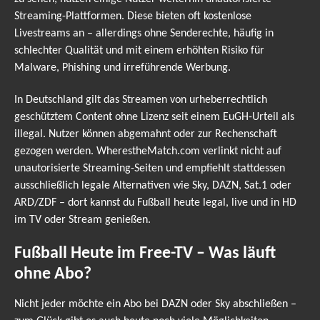
Streaming-Plattformen. Diese bieten oft kostenlose
Livestreams an – allerdings ohne Senderechte, häufig in
schlechter Qualität und mit einem erhöhten Risiko für
Malware, Phishing und irreführende Werbung.
In Deutschland gilt das Streamen von urheberrechtlich
geschütztem Content ohne Lizenz seit einem EuGH-Urteil als
illegal. Nutzer können abgemahnt oder zur Rechenschaft
gezogen werden. WherestheMatch.com verlinkt nicht auf
unautorisierte Streaming-Seiten und empfiehlt stattdessen
ausschließlich legale Alternativen wie Sky, DAZN, Sat.1 oder
ARD/ZDF – dort kannst du Fußball heute legal, live und in HD
im TV oder Stream genießen.
Fußball Heute im Free-TV – Was läuft
ohne Abo?
Nicht jeder möchte ein Abo bei DAZN oder Sky abschließen –