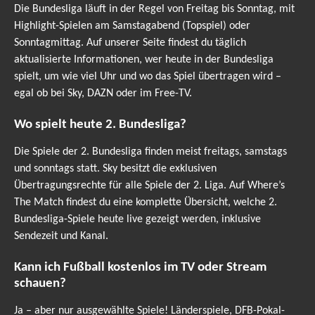
Die Bundesliga läuft in der Regel von Freitag bis Sonntag, mit
Highlight-Spielen am Samstagabend (Topspiel) oder
Sonntagmittag. Auf unserer Seite findest du täglich
aktualisierte Informationen, wer heute in der Bundesliga
spielt, um wie viel Uhr und wo das Spiel übertragen wird –
egal ob bei Sky, DAZN oder im Free-TV.
Wo spielt heute 2. Bundesliga?
Die Spiele der 2. Bundesliga finden meist freitags, samstags
und sonntags statt. Sky besitzt die exklusiven
Übertragungsrechte für alle Spiele der 2. Liga. Auf Where’s
The Match findest du eine komplette Übersicht, welche 2.
Bundesliga-Spiele heute live gezeigt werden, inklusive
Sendezeit und Kanal.
Kann ich Fußball kostenlos im TV oder Stream
schauen?
Ja – aber nur ausgewählte Spiele! Länderspiele, DFB-Pokal-