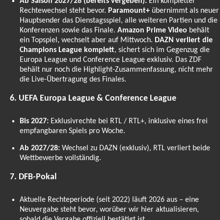
Ab Saison 2027/28 (bereits vergeben):
Ein kompletter
Rechtewechsel steht bevor.
Paramount+
übernimmt als neuer
Hauptsender das Dienstagsspiel, alle weiteren Partien und die
Konferenzen sowie das Finale.
Amazon Prime Video
behält
ein Topspiel, wechselt aber auf Mittwoch.
DAZN verliert die
Champions League komplett
, sichert sich im Gegenzug die
Europa League und Conference League exklusiv. Das ZDF
behält nur noch die Highlight-Zusammenfassung, nicht mehr
die Live-Übertragung des Finales.
6. UEFA Europa League & Conference League
Bis 2027:
Exklusivrechte bei RTL / RTL+, inklusive eines frei
empfangbaren Spiels pro Woche.
Ab 2027/28:
Wechsel zu DAZN (exklusiv), RTL verliert beide
Wettbewerbe vollständig.
7. DFB-Pokal
Aktuelle Rechteperiode (seit 2022) läuft 2026 aus – eine
Neuvergabe steht bevor, worüber wir hier aktualisieren,
sobald die Vergabe offiziell bestätigt ist.