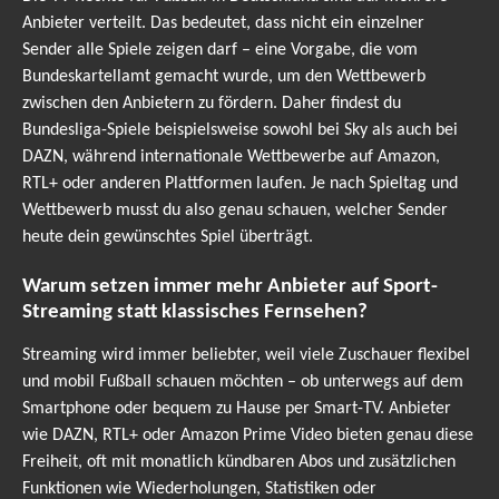
Anbieter verteilt. Das bedeutet, dass nicht ein einzelner
Sender alle Spiele zeigen darf – eine Vorgabe, die vom
Bundeskartellamt gemacht wurde, um den Wettbewerb
zwischen den Anbietern zu fördern. Daher findest du
Bundesliga-Spiele beispielsweise sowohl bei Sky als auch bei
DAZN, während internationale Wettbewerbe auf Amazon,
RTL+ oder anderen Plattformen laufen. Je nach Spieltag und
Wettbewerb musst du also genau schauen, welcher Sender
heute dein gewünschtes Spiel überträgt.
Warum setzen immer mehr Anbieter auf Sport-
Streaming statt klassisches Fernsehen?
Streaming wird immer beliebter, weil viele Zuschauer flexibel
und mobil Fußball schauen möchten – ob unterwegs auf dem
Smartphone oder bequem zu Hause per Smart-TV. Anbieter
wie DAZN, RTL+ oder Amazon Prime Video bieten genau diese
Freiheit, oft mit monatlich kündbaren Abos und zusätzlichen
Funktionen wie Wiederholungen, Statistiken oder