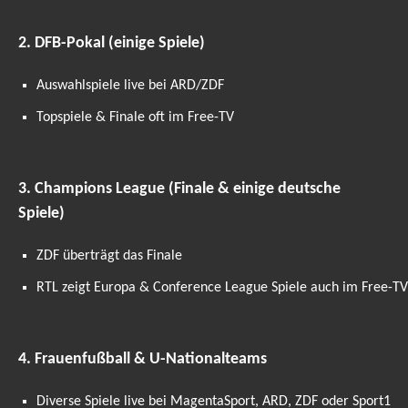
2. DFB-Pokal (einige Spiele)
Auswahlspiele live bei ARD/ZDF
Topspiele & Finale oft im Free-TV
3. Champions League (Finale & einige deutsche
Spiele)
ZDF überträgt das Finale
RTL zeigt Europa & Conference League Spiele auch im Free-TV
4. Frauenfußball & U-Nationalteams
Diverse Spiele live bei MagentaSport, ARD, ZDF oder Sport1