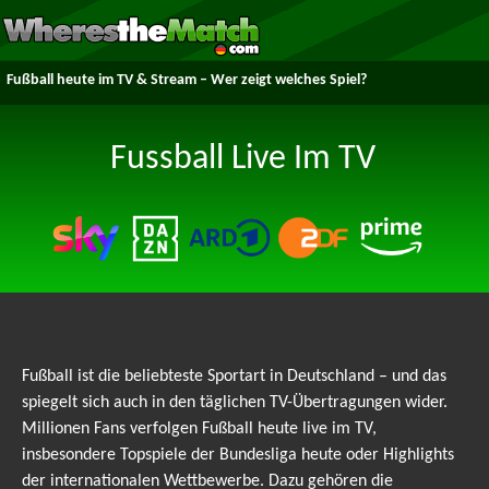
Fußball heute im TV & Stream – Wer zeigt welches Spiel?
Fussball Live Im TV
Fußball ist die beliebteste Sportart in Deutschland – und das
spiegelt sich auch in den täglichen TV-Übertragungen wider.
Millionen Fans verfolgen Fußball heute live im TV,
insbesondere Topspiele der Bundesliga heute oder Highlights
der internationalen Wettbewerbe. Dazu gehören die