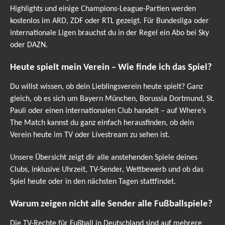
Highlights und einige Champions-League-Partien werden
kostenlos im ARD, ZDF oder RTL gezeigt. Für Bundesliga oder
internationale Ligen brauchst du in der Regel ein Abo bei Sky
oder DAZN.
Heute spielt mein Verein – Wie finde ich das Spiel?
Du willst wissen, ob dein Lieblingsverein heute spielt? Ganz
gleich, ob es sich um Bayern München, Borussia Dortmund, St.
Pauli oder einen internationalen Club handelt – auf Where’s
The Match kannst du ganz einfach herausfinden, ob dein
Verein heute im TV oder Livestream zu sehen ist.
Unsere Übersicht zeigt dir alle anstehenden Spiele deines
Clubs, inklusive Uhrzeit, TV-Sender, Wettbewerb und ob das
Spiel heute oder in den nächsten Tagen stattfindet.
Warum zeigen nicht alle Sender alle Fußballspiele?
Die TV-Rechte für Fußball in Deutschland sind auf mehrere