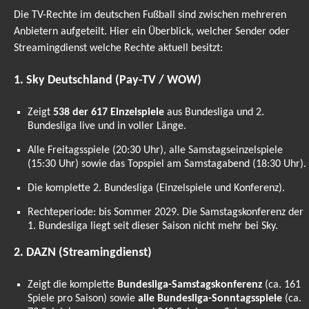
Die TV-Rechte im deutschen Fußball sind zwischen mehreren
Anbietern aufgeteilt. Hier ein Überblick, welcher Sender oder
Streamingdienst welche Rechte aktuell besitzt:
1. Sky Deutschland (Pay-TV / WOW)
Zeigt
538 der 617 Einzelspiele
aus Bundesliga und 2.
Bundesliga live und in voller Länge.
Alle Freitagsspiele (20:30 Uhr), alle Samstagseinzelspiele
(15:30 Uhr) sowie das Topspiel am Samstagabend (18:30 Uhr).
Die komplette 2. Bundesliga (Einzelspiele und Konferenz).
Rechteperiode: bis Sommer 2029. Die Samstagskonferenz der
1. Bundesliga liegt seit dieser Saison nicht mehr bei Sky.
2. DAZN (Streamingdienst)
Zeigt die komplette
Bundesliga-Samstagskonferenz
(ca. 161
Spiele pro Saison) sowie
alle Bundesliga-Sonntagsspiele
(ca.