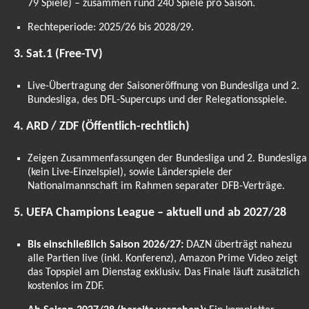
79 Spiele) – zusammen rund 240 Spiele pro Saison.
Rechteperiode: 2025/26 bis 2028/29.
3. Sat.1 (Free-TV)
Live-Übertragung der Saisoneröffnung von Bundesliga und 2.
Bundesliga, des DFL-Supercups und der Relegationsspiele.
4. ARD / ZDF (Öffentlich-rechtlich)
Zeigen Zusammenfassungen der Bundesliga und 2. Bundesliga
(kein Live-Einzelspiel), sowie Länderspiele der
Nationalmannschaft im Rahmen separater DFB-Verträge.
5. UEFA Champions League – aktuell und ab 2027/28
Bis einschließlich Saison 2026/27:
DAZN überträgt nahezu
alle Partien live (inkl. Konferenz), Amazon Prime Video zeigt
das Topspiel am Dienstag exklusiv. Das Finale läuft zusätzlich
kostenlos im ZDF.