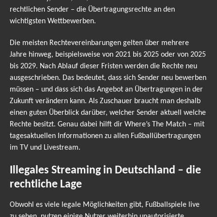
rechtlichen Sender – die Übertragungsrechte an den
wichtigsten Wettbewerben.
Die meisten Rechtevereinbarungen gelten über mehrere
Jahre hinweg, beispielsweise von 2021 bis 2025 oder von 2025
bis 2029. Nach Ablauf dieser Fristen werden die Rechte neu
ausgeschrieben. Das bedeutet, dass sich Sender neu bewerben
müssen – und dass sich das Angebot an Übertragungen in der
Zukunft verändern kann. Als Zuschauer braucht man deshalb
einen guten Überblick darüber, welcher Sender aktuell welche
Rechte besitzt. Genau dabei hilft dir Where’s The Match – mit
tagesaktuellen Informationen zu allen Fußballübertragungen
im TV und Livestream.
Illegales Streaming in Deutschland – die
rechtliche Lage
Obwohl es viele legale Möglichkeiten gibt, Fußballspiele live
zu sehen, nutzen einige Nutzer weiterhin unautorisierte