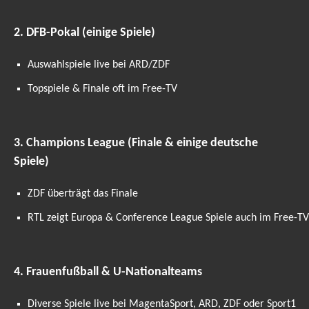
2. DFB-Pokal (einige Spiele)
Auswahlspiele live bei ARD/ZDF
Topspiele & Finale oft im Free-TV
3. Champions League (Finale & einige deutsche
Spiele)
ZDF überträgt das Finale
RTL zeigt Europa & Conference League Spiele auch im Free-TV
4. Frauenfußball & U-Nationalteams
Diverse Spiele live bei MagentaSport, ARD, ZDF oder Sport1