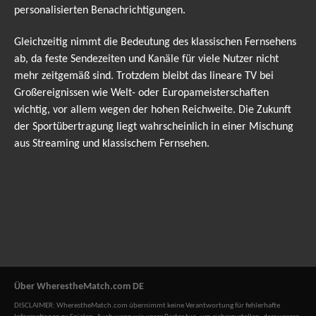
personalisierten Benachrichtigungen.
Gleichzeitig nimmt die Bedeutung des klassischen Fernsehens
ab, da feste Sendezeiten und Kanäle für viele Nutzer nicht
mehr zeitgemäß sind. Trotzdem bleibt das lineare TV bei
Großereignissen wie Welt- oder Europameisterschaften
wichtig, vor allem wegen der hohen Reichweite. Die Zukunft
der Sportübertragung liegt wahrscheinlich in einer Mischung
aus Streaming und klassischem Fernsehen.
Über WherestheMatch.com DE
DISCLAIMER: WherestheMatch.com übernimmt keine Verantwortung für fehlerhafte