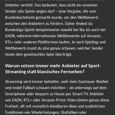
Anbieter verteilt. Das bedeutet, dass nicht ein einzelner
Sender alle Spiele zeigen darf – eine Vorgabe, die vom
Bundeskartellamt gemacht wurde, um den Wettbewerb
zwischen den Anbietern zu fördern. Daher findest du
Bundesliga-Spiele beispielsweise sowohl bei Sky als auch bei
DAZN, während internationale Wettbewerbe auf Amazon,
RTL+ oder anderen Plattformen laufen. Je nach Spieltag und
Wettbewerb musst du also genau schauen, welcher Sender
heute dein gewünschtes Spiel überträgt.
Warum setzen immer mehr Anbieter auf Sport-
Streaming statt klassisches Fernsehen?
Streaming wird immer beliebter, weil viele Zuschauer flexibel
und mobil Fußball schauen möchten – ob unterwegs auf dem
Smartphone oder bequem zu Hause per Smart-TV. Anbieter
wie DAZN, RTL+ oder Amazon Prime Video bieten genau diese
Freiheit, oft mit monatlich kündbaren Abos und zusätzlichen
Funktionen wie Wiederholungen, Statistiken oder