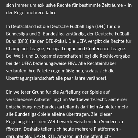
sich immer um exklusive Rechte für bestimmte Zeiträume – in
der Regel mehrere Jahre.
In Deutschland ist die Deutsche Fußball Liga (DFL) für die
Bundesliga und 2. Bundesliga zuständig, der Deutsche Fußball-
Bund (DFB) für den DFB-Pokal. Die UEFA vergibt die Rechte für
Champions League, Europa League und Conference League.
Bei Welt- und Europameisterschaften liegt die Rechtevergabe
bei der UEFA beziehungsweise FIFA. Alle Rechteinhaber
verkaufen ihre Pakete regelmäßig neu, sodass sich die
Übertragungslandschaft alle paar Jahre verändert.
Ein weiterer Grund für die Aufteilung der Spiele auf
verschiedene Anbieter liegt im Wettbewerbsrecht. Seit einer
Entscheidung des Bundeskartellamts darf kein Anbieter mehr
alle Bundesliga-Spiele alleine übertragen. Ziel dieser
Regelung ist es, den Wettbewerb zwischen den Sendern zu
fördern. Deshalb teilen sich heute mehrere Plattformen –
darunter Sky, DAZN, RTL, Amazon und die öffentlich-