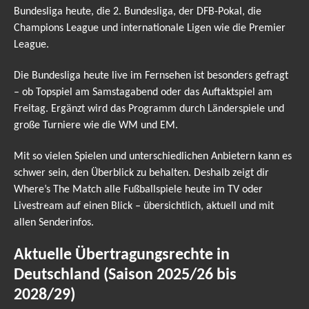
Bundesliga heute, die 2. Bundesliga, der DFB-Pokal, die
Champions League und internationale Ligen wie die Premier
League.
Die Bundesliga heute live im Fernsehen ist besonders gefragt
– ob Topspiel am Samstagabend oder das Auftaktspiel am
Freitag. Ergänzt wird das Programm durch Länderspiele und
große Turniere wie die WM und EM.
Mit so vielen Spielen und unterschiedlichen Anbietern kann es
schwer sein, den Überblick zu behalten. Deshalb zeigt dir
Where’s The Match alle Fußballspiele heute im TV oder
Livestream auf einen Blick – übersichtlich, aktuell und mit
allen Senderinfos.
Aktuelle Übertragungsrechte in
Deutschland (Saison 2025/26 bis
2028/29)