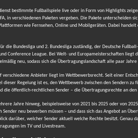
enst bestimmte Fußballspiele live oder in Form von Highlights zeige
FA, in verschiedenen Paketen vergeben. Die Pakete unterscheiden s
er Plattformen wie Fernsehen, Online und Mobilgeräten. Dabei handel
 für die Bundesliga und 2. Bundesliga zuständig, der Deutsche Fußbal
und Conference League. Bei Welt- und Europameisterschaften liegt 
elmäßig neu, sodass sich die Übertragungslandschaft alle paar Jahre
uf verschiedene Anbieter liegt im Wettbewerbsrecht. Seit einer Ents
iel dieser Regelung ist es, den Wettbewerb zwischen den Sendern zu f
d die öffentlich-rechtlichen Sender – die Übertragungsrechte an de
rere Jahre hinweg, beispielsweise von 2021 bis 2025 oder von 2025 
ch Sender neu bewerben müssen – und dass sich das Angebot an Übert
ck darüber, welcher Sender aktuell welche Rechte besitzt. Genau da
rtragungen im TV und Livestream.