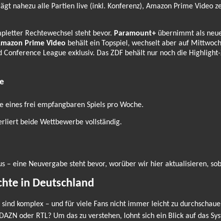
gt nahezu alle Partien live (inkl. Konferenz), Amazon Prime Video zei
pletter Rechtewechsel steht bevor.
Paramount+
übernimmt als neuer
mazon Prime Video
behält ein Topspiel, wechselt aber auf Mittwoc
d Conference League exklusiv. Das ZDF behält nur noch die Highligh
e
ve eines frei empfangbaren Spiels pro Woche.
rliert beide Wettbewerbe vollständig.
s – eine Neuvergabe steht bevor, worüber wir hier aktualisieren, sobal
chte in Deutschland
sind komplex – und für viele Fans nicht immer leicht zu durchschaue
DAZN oder RTL? Um das zu verstehen, lohnt sich ein Blick auf das Sy