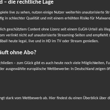
d – die rechtliche Lage
spiele live zu sehen, nutzen einige Nutzer weiterhin unautorisierte S
fig in schlechter Qualität und mit einem erhöhten Risiko für Malwar
lich geschütztem Content ohne Lizenz seit einem EuGH-Urteil als ill
erlinkt nicht auf unautorisierte Streaming-Seiten und empfiehlt st
ßball heute legal, live und in HD im TV oder Stream genießen.
läuft ohne Abo?
hließen – zum Glück gibt es auch heute noch viele Möglichkeiten, Fu
oder ausgewählte europäische Wettbewerbe: In Deutschland zeigen öff
ngt stark vom Wettbewerb ab. Hier findest du einen Überblick über d