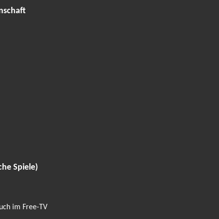
nschaft
che Spiele)
auch im Free-TV