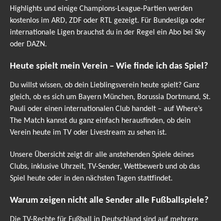
Highlights und einige Champions-League-Partien werden
kostenlos im ARD, ZDF oder RTL gezeigt. Für Bundesliga oder
internationale Ligen brauchst du in der Regel ein Abo bei Sky
oder DAZN.
Heute spielt mein Verein – Wie finde ich das Spiel?
Du willst wissen, ob dein Lieblingsverein heute spielt? Ganz
gleich, ob es sich um Bayern München, Borussia Dortmund, St.
Pauli oder einen internationalen Club handelt – auf Where’s
The Match kannst du ganz einfach herausfinden, ob dein
Verein heute im TV oder Livestream zu sehen ist.
Unsere Übersicht zeigt dir alle anstehenden Spiele deines
Clubs, inklusive Uhrzeit, TV-Sender, Wettbewerb und ob das
Spiel heute oder in den nächsten Tagen stattfindet.
Warum zeigen nicht alle Sender alle Fußballspiele?
Die TV-Rechte für Fußball in Deutschland sind auf mehrere