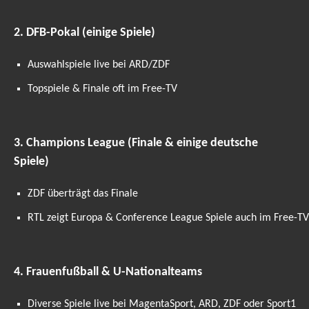
2. DFB-Pokal (einige Spiele)
Auswahlspiele live bei ARD/ZDF
Topspiele & Finale oft im Free-TV
3. Champions League (Finale & einige deutsche
Spiele)
ZDF überträgt das Finale
RTL zeigt Europa & Conference League Spiele auch im Free-TV
4. Frauenfußball & U-Nationalteams
Diverse Spiele live bei MagentaSport, ARD, ZDF oder Sport1