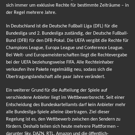
sich immer um exklusive Rechte für bestimmte Zeiträume – in
der Regel mehrere Jahre.
In Deutschland ist die Deutsche Fußball Liga (DFL) für die
Bundesliga und 2. Bundesliga zuständig, der Deutsche Fußball-
Bund (DFB) für den DFB-Pokal. Die UEFA vergibt die Rechte für
Champions League, Europa League und Conference League.
Bei Welt- und Europameisterschaften liegt die Rechtevergabe
bei der UEFA beziehungsweise FIFA. Alle Rechteinhaber
verkaufen ihre Pakete regelmäßig neu, sodass sich die
Übertragungslandschaft alle paar Jahre verändert.
Ein weiterer Grund für die Aufteilung der Spiele auf
verschiedene Anbieter liegt im Wettbewerbsrecht. Seit einer
Entscheidung des Bundeskartellamts darf kein Anbieter mehr
alle Bundesliga-Spiele alleine übertragen. Ziel dieser
Regelung ist es, den Wettbewerb zwischen den Sendern zu
fördern. Deshalb teilen sich heute mehrere Plattformen –
darunter Sky, DAZN, RTL, Amazon und die öffentlich-