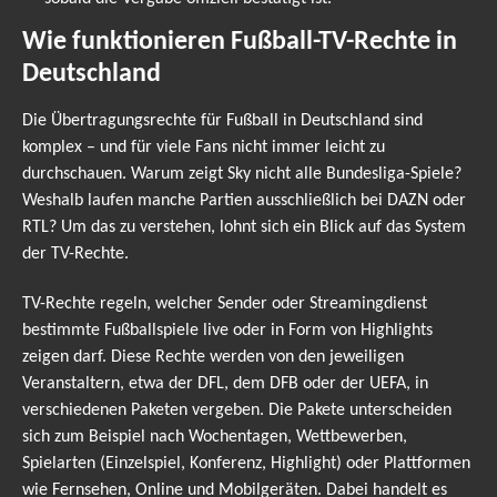
Wie funktionieren Fußball-TV-Rechte in
Deutschland
Die Übertragungsrechte für Fußball in Deutschland sind
komplex – und für viele Fans nicht immer leicht zu
durchschauen. Warum zeigt Sky nicht alle Bundesliga-Spiele?
Weshalb laufen manche Partien ausschließlich bei DAZN oder
RTL? Um das zu verstehen, lohnt sich ein Blick auf das System
der TV-Rechte.
TV-Rechte regeln, welcher Sender oder Streamingdienst
bestimmte Fußballspiele live oder in Form von Highlights
zeigen darf. Diese Rechte werden von den jeweiligen
Veranstaltern, etwa der DFL, dem DFB oder der UEFA, in
verschiedenen Paketen vergeben. Die Pakete unterscheiden
sich zum Beispiel nach Wochentagen, Wettbewerben,
Spielarten (Einzelspiel, Konferenz, Highlight) oder Plattformen
wie Fernsehen, Online und Mobilgeräten. Dabei handelt es