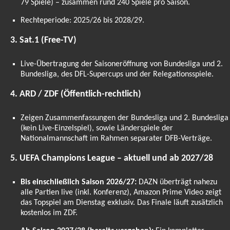
79 Spiele) – zusammen rund 240 Spiele pro Saison.
Rechteperiode: 2025/26 bis 2028/29.
3. Sat.1 (Free-TV)
Live-Übertragung der Saisoneröffnung von Bundesliga und 2.
Bundesliga, des DFL-Supercups und der Relegationsspiele.
4. ARD / ZDF (Öffentlich-rechtlich)
Zeigen Zusammenfassungen der Bundesliga und 2. Bundesliga
(kein Live-Einzelspiel), sowie Länderspiele der
Nationalmannschaft im Rahmen separater DFB-Verträge.
5. UEFA Champions League – aktuell und ab 2027/28
Bis einschließlich Saison 2026/27:
DAZN überträgt nahezu
alle Partien live (inkl. Konferenz), Amazon Prime Video zeigt
das Topspiel am Dienstag exklusiv. Das Finale läuft zusätzlich
kostenlos im ZDF.